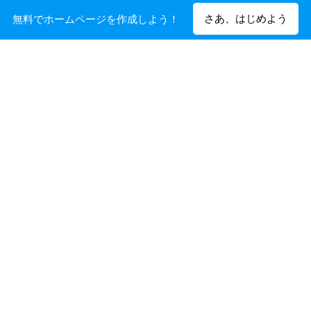
今までの自分
あなたがどうなりたいかを
さあ、はじめよう
無料でホームページを作成しよう！
決める
本当はどうしたいのか？。
気づいてすぐに変わること、
それを、達成するために何が
変化しないことがあります。
必要か？
その変化しないことに焦点を
行動する前に、あなたの心の
合わせます。諦めますか。今
声に耳を傾けてみる。
更どうする？。それを変える
そこから「何か」が「始ま
のです。
る」。
自分に必要なこと、要
ＮＩＣＥ ＴＯ ＭＥ
らないこと。
ＥＴ ＭＥ